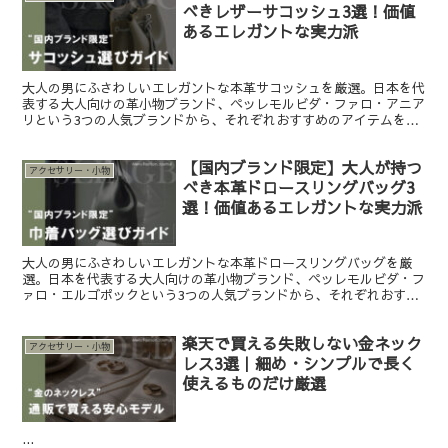
べきレザーサコッシュ3選！価値
あるエレガントな実力派
大人の男にふさわしいエレガントな本革サコッシュを厳選。日本を代
表する大人向けの革小物ブランド、ペッレモルビダ・ファロ・アニア
リという3つの人気ブランドから、それぞれおすすめのアイテムをご
紹介します。選んで間違いない本格志向のお洒落ショルダーバッグ。
【国内ブランド限定】大人が持つ
アクセサリー・小物
べき本革ドロースリングバッグ3
選！価値あるエレガントな実力派
大人の男にふさわしいエレガントな本革ドロースリングバッグを厳
選。日本を代表する大人向けの革小物ブランド、ペッレモルビダ・フ
ァロ・エルゴポックという3つの人気ブランドから、それぞれおすす
めのアイテムをご紹介します。選んで間違いない本格志向のお洒落シ
ョルダーバッグ。
楽天で買える失敗しない金ネック
アクセサリー・小物
レス3選｜細め・シンプルで長く
使えるものだけ厳選
...