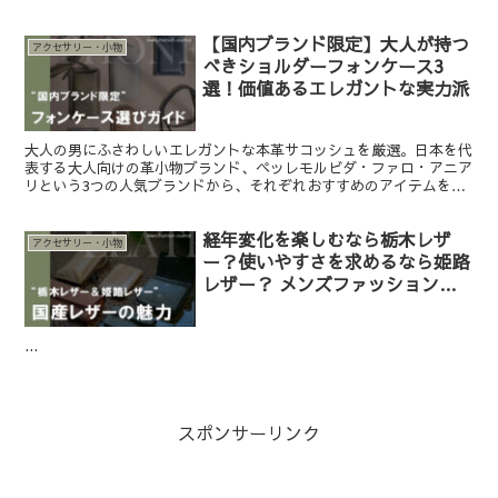
【国内ブランド限定】大人が持つ
アクセサリー・小物
べきショルダーフォンケース3
選！価値あるエレガントな実力派
大人の男にふさわしいエレガントな本革サコッシュを厳選。日本を代
表する大人向けの革小物ブランド、ペッレモルビダ・ファロ・アニア
リという3つの人気ブランドから、それぞれおすすめのアイテムをご
紹介します。選んで間違いない本格志向のお洒落ショルダーバッグ。
経年変化を楽しむなら栃木レザ
アクセサリー・小物
ー？使いやすさを求めるなら姫路
レザー？ メンズファッションに
おけるレザー選びの極意
...
スポンサーリンク